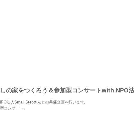
の家をつくろう＆参加型コンサートwith NPO法人 S
人Small Stepさんとの共催企画を行います。
加型コンサート」