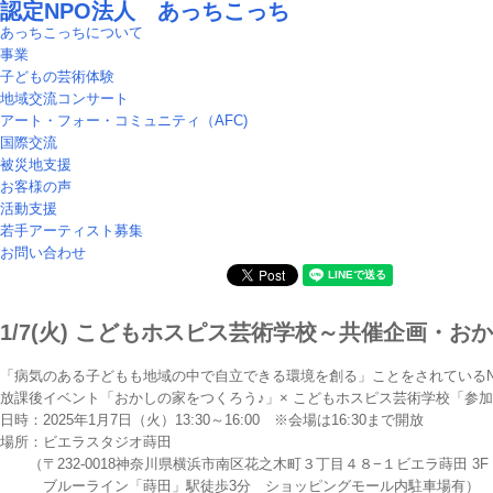
認定NPO法人 あっちこっち
あっちこっちについて
事業
子どもの芸術体験
地域交流コンサート
アート・フォー・コミュニティ（AFC)
国際交流
被災地支援
お客様の声
活動支援
若手アーティスト募集
お問い合わせ
1/7(火) こどもホスピス芸術学校～共催企画・おかし
「病気のある子どもも地域の中で自立できる環境を創る」ことをされているNPO法
放課後イベント「おかしの家をつくろう♪」× こどもホスピス芸術学校「参
日時：2025年1月7日（火）13:30～16:00 ※会場は16:30まで開放
場所：ビエラスタジオ蒔田
（〒232-0018神奈川県横浜市南区花之木町３丁目４８−１ビエラ蒔田 3F
ブルーライン「蒔田」駅徒歩3分 ショッピングモール内駐車場有）