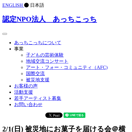
ENGLISH
日本語
認定NPO法人 あっちこっち
あっちこっちについて
事業
子どもの芸術体験
地域交流コンサート
アート・フォー・コミュニティ（AFC)
国際交流
被災地支援
お客様の声
活動支援
若手アーティスト募集
お問い合わせ
2/1(日) 被災地にお菓子を届ける会＠横