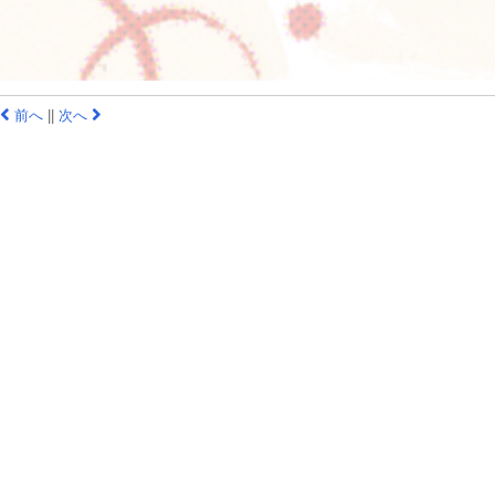
前へ
|
|
次へ