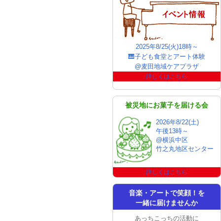
2025年8/25(火)18時～
🎹子ども食堂とアート体験
@麦田地域ケアプラザ
詳しくはこちら
被災地にお菓子を届ける会
2026年8/22(土)
午後13時～
@横浜中区
竹之丸地区センター
詳しくはこちら
音楽・アートで笑顔！を
一緒に届けませんか
あっちこっちの活動に