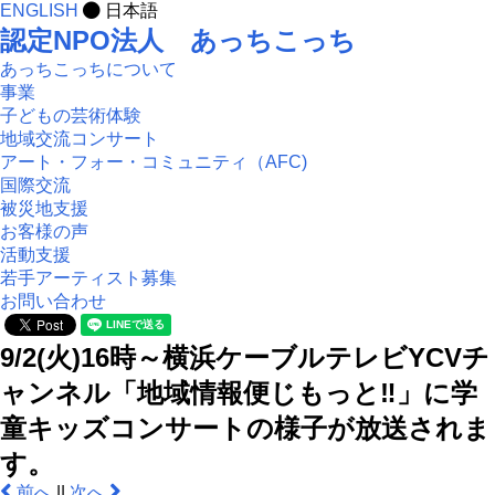
ENGLISH
日本語
認定NPO法人 あっちこっち
あっちこっちについて
事業
子どもの芸術体験
地域交流コンサート
アート・フォー・コミュニティ（AFC)
国際交流
被災地支援
お客様の声
活動支援
若手アーティスト募集
お問い合わせ
9/2(火)16時～横浜ケーブルテレビYCVチ
ャンネル「地域情報便じもっと‼」に学
童キッズコンサートの様子が放送されま
す。
前へ
|
|
次へ